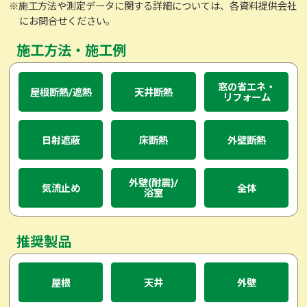
※施工方法や測定データに関する詳細については、各資料提供会社
にお問合せください。
施工方法・施工例
窓の省エネ・
屋根断熱/遮熱
天井断熱
リフォーム
日射遮蔽
床断熱
外壁断熱
外壁(耐震)/
気流止め
全体
浴室
推奨製品
屋根
天井
外壁