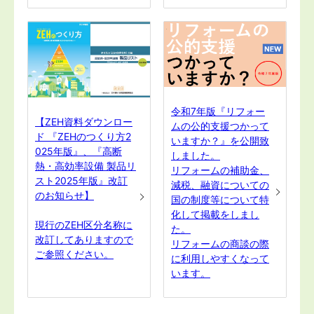
令和7年版『リフォー
【ZEH資料ダウンロー
ムの公的支援つかって
ド 『ZEHのつくり方2
いますか？』を公開致
025年版』、『高断
しました。
熱・高効率設備 製品リ
リフォームの補助金、
スト2025年版』改訂
減税、融資についての
のお知らせ】
国の制度等について特
化して掲載をしまし
現行のZEH区分名称に
た。
改訂してありますので
リフォームの商談の際
ご参照ください。
に利用しやすくなって
います。