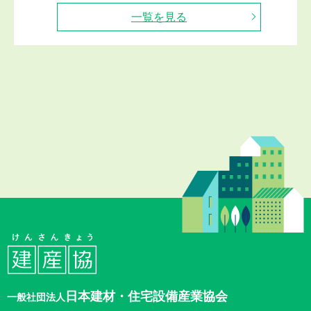
一覧を見る
2026.06.12
登録
ホルムアルデヒド発散等級表示登録3件（K-003346及
びK-003348）を登録しました。
▼次回審査委員会は2026年8月5日(水)に開催予定で
す。
▼申請書は2026年7月22日(水)迄にご提出下さい。
2026.06.10
ニュース
事務局業務一時休止のお知らせ（6月15日(月)午後）
6月15日（月）午後は、協会行事のため、以下の通り
事務局業務は休止いたします。
大変ご不便をおかけしますが、ご理解賜りますようお
願い申し上げます。
・業務休止期間
2026年6月15日（月） 11：45～終日
電話は留守番電話になります。
e-mail、FAXは受信できますが、対応は翌16日
（火）以降になります。
日本建材・住宅設備産業協会
一般社団法人
ニュース