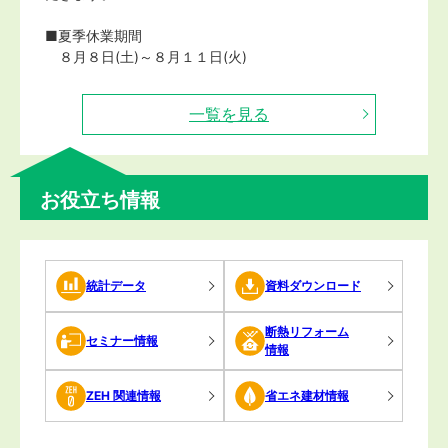
■夏季休業期間
８月８日(土)～８月１１日(火)
※８月１０日(月) 協会休日
一覧を見る
皆様には大変ご不便をおかけいたしますが、何卒宜し
くお願い申し上げます。
2026.06.26
ニュース
お役立ち情報
建産協「中期計画」をホームページにて公開いたしま
した。
2026.06.16
ニュース
統計データ
資料ダウンロード
建産協 清田 徳明 新会長ご挨拶
2026.06.12
登録
断熱リフォーム
セミナー情報
4VOC基準適合表示登録4件（KV-001309-E～KV-001
情報
312-E）を登録しました。
▼次回審査委員会は2026年8月5日(水)に開催予定で
ZEH 関連情報
省エネ建材情報
す。
▼申請書は2026年7月22日(水)迄にご提出下さい。