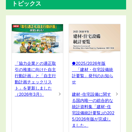
トピックス
「協力企業との適正取
●2025/2026年版
引の推進に向けた自主
「建材・住宅設備統
行動計画」と「自主行
計要覧」発刊のお知ら
動計画チェックリス
せ
ト」を更新しました
（2026年3月）
建材･住宅設備に関す
る国内唯一の総合的な
統計資料集「建材･住
宅設備統計要覧｣の202
5/2026年版が完成し
ました。