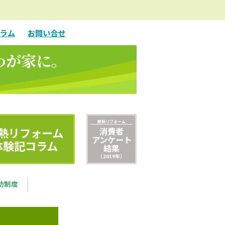
ラム
お問い合せ
わが家に。
断熱リフォーム
熱リフォーム
消費者
アンケート
体験記コラム
結果
（2019年）
助制度