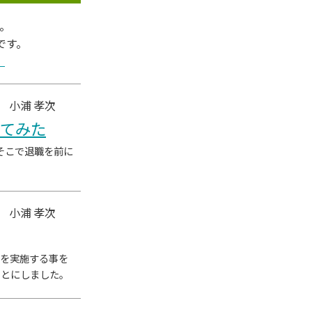
。
です。
。
 小浦 孝次
えてみた
そこで退職を前に
 小浦 孝次
修を実施する事を
ことにしました。