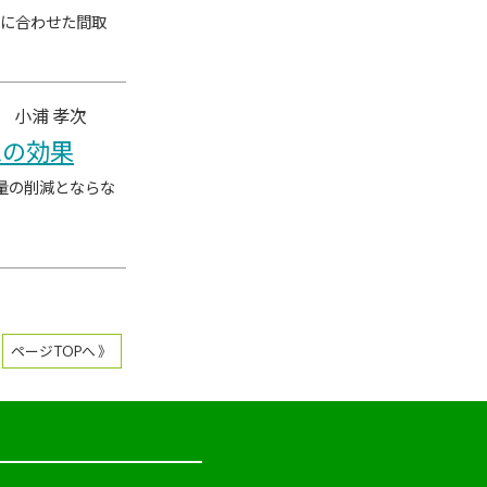
方に合わせた間取
 小浦 孝次
ムの効果
量の削減とならな
ページTOPへ 》