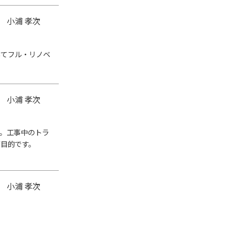
 小浦 孝次
いてフル・リノベ
 小浦 孝次
。工事中のトラ
が目的です。
 小浦 孝次