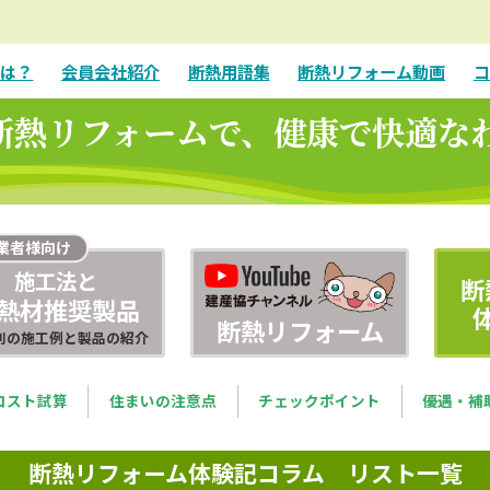
とは？
会員会社紹介
断熱用語集
断熱リフォーム動画
コ
断熱リフォームで、健康で快適な
業者様向け
施工法と
断
熱材推奨製品
断熱リフォーム
別の施工例と製品の紹介
コスト試算
住まいの注意点
チェックポイント
優遇・補
断熱リフォーム体験記コラム リスト一覧