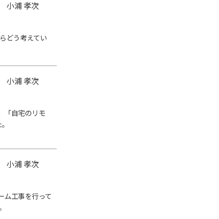
 小浦 孝次
らどう考えてい
 小浦 孝次
」「自宅のリモ
た。
 小浦 孝次
ーム工事を行って
。