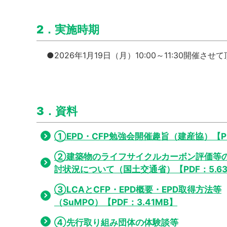
2．実施時期
●2026年1月19日（月）10:00～11:30開催さ
3．資料
①EPD・CFP勉強会開催趣旨（建産協）【PD
②建築物のライフサイクルカーボン評価等
討状況について（国土交通省）【PDF：5.6
③LCAとCFP・EPD概要・EPD取得方法等
（SuMPO）【PDF：3.41MB】
④先行取り組み団体の体験談等