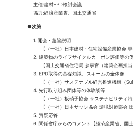
主催:建材EPD検討会議
協力:経済産業省、国土交通省
●次第
1. 開会・趣旨説明
【（一社）日本建材・住宅設備産業協会 専
2. 建築物のライフサイクルカーボン評価等の
【国土交通省住宅局 参事官（建築企画担当）
3. EPD取得の基礎知識、スキームの全体像
【（一社）サステナブル経営推進機構（SuMP
4. 先行取り組み団体等の体験談等
【（一社）板硝子協会 サステナビリティ特
【（一社）日本サッシ協会 環境対策部会 田
5. 質疑応答
6. 関係省庁からのコメント【経済産業省、国