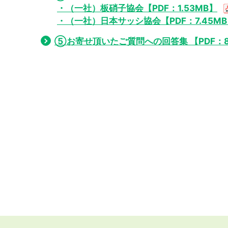
・（一社）板硝子協会【PDF：1.53MB】
・（一社）日本サッシ協会【PDF：7.45M
⑤お寄せ頂いたご質問への回答集 【PDF：8