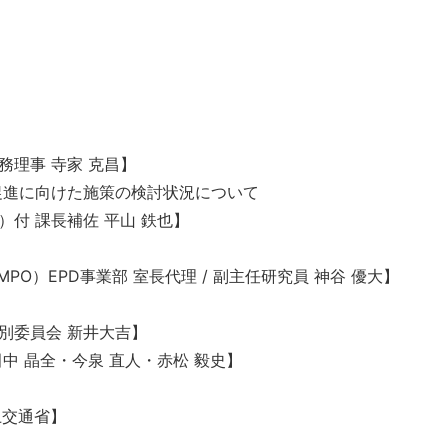
務理事 寺家 克昌】
促進に向けた施策の検討状況について
付 課⾧補佐 平山 鉄也】
O）EPD事業部 室⾧代理 / 副主任研究員 神谷 優大】
別委員会 新井大吉】
中 晶全・今泉 直人・赤松 毅史】
土交通省】