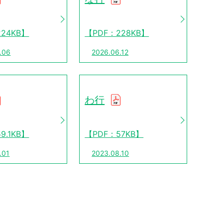
24KB】
【PDF：228KB】
.06
2026.06.12
わ行
9.1KB】
【PDF：57KB】
.01
2023.08.10