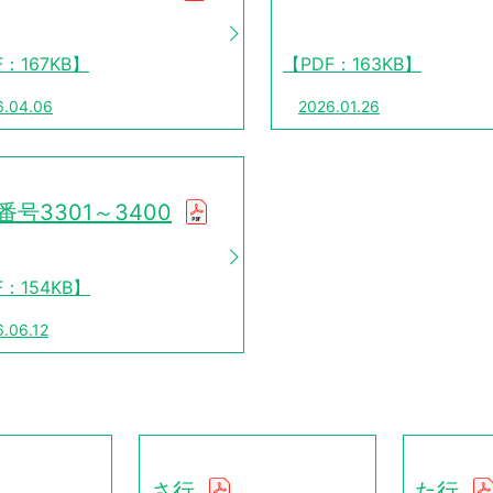
F：167KB】
【PDF：163KB】
6.04.06
2026.01.26
番号3301～3400
F：154KB】
.06.12
さ行
た行